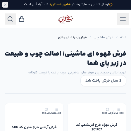
ارسال تمامی سفارش‌ها در
«شهر همدان»
کاملاً رایگان است.
خانه
/
فرش ماشینی
/
فرش زمینه قهوه‌ای
فرش قهوه ای ماشینی؛ اصالت چوب و طبیعت
در زیر پای شما
خرید آنلاین جدیدترین فرش‌های ماشینی زمینه بافت با قیمت کارخانه
2 مدل فرش یافت شد
19٪
10٪
1200 شانه
تراکم 3600
420 شانه
تراکم 850
فرش بهراد طرح ابریشمی کد
فرش آرمانی طرح مدرن کد 5110
201707