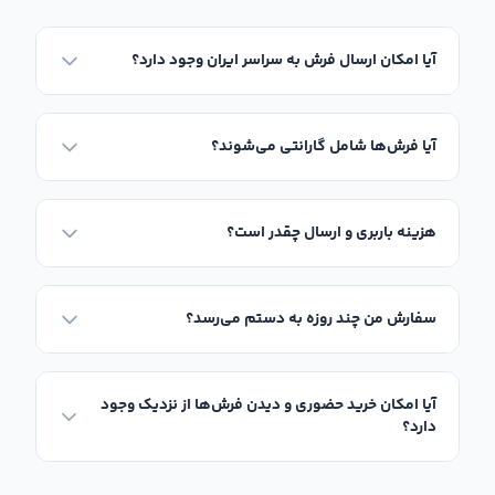
خلوت استفاده کنید. مشاهده تنوع رنگی و
عکس فرش
آیا امکان ارسال فرش به سراسر ایران وجود دارد؟
آشپزخانه جدید
در این صفحه به شما کمک می‌کند تا بهترین
هارمونی را متناسب با فضای خود انتخاب کنید.
آیا فرش‌ها شامل گارانتی می‌شوند؟
از آنجایی که محیط پخت‌وپز مدام در معرض ریزش مواد غذایی و
شستشوی مکرر قرار دارد،
خرید گلیم فرش آشپزخانه
به دلیل
ساختار بدون پرز (تخت‌بافت)، چرک‌تاب بودن و جاروکشی بسیار
هزینه باربری و ارسال چقدر است؟
آسان، یکی از منطقی‌ترین و پرفروش‌ترین انتخاب‌هاست. امروزه
بسترهای متنوعی برای
خرید اینترنتی گلیم فرش آشپزخانه
سفارش من چند روزه به دستم می‌رسد؟
فراهم شده است تا کاربران بتوانند بر اساس ساختار آشپزخانه
خود، از مدل‌های کاربردی
فرش آشپزخانه متری
(برشی) برای
آیا امکان خرید حضوری و دیدن فرش‌ها از نزدیک وجود
پوشش کامل راهروها استفاده کنند. همچنین ابعاد پرتقاضا و
دارد؟
استاندارد این فضا یعنی
قیمت فرش آشپزخانه ۴ متری
و
قیمت
فرش آشپزخانه ۶ متری
در جامه فرش کاملاً مقرون‌به‌صرفه و