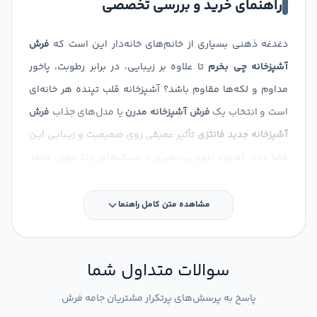
راهنمای خرید و بررسی تخصصی
دغدغه ذهنی بسیاری از خانم‌های خانه‌دار این است که
فرش
آشپزخانه چی بخرم
تا علاوه بر زیبایی، در برابر رطوبت، پاخور
مداوم و لکه‌ها مقاوم باشد؟ آشپزخانه قلب تپنده هر خانه‌ای
است و انتخاب یک
فرش آشپزخانه مدرن
یا مدل‌های جذاب
فرش
آشپزخانه جدید فانتزی
تأثیر عمیقی روی صمیمیت و زیبایی این
فضا دارد. امروزه تنوع بی‌نظیری از سبک‌های ترند جهان مانند
فرش آشپزخانه مراکشی
با نقوش هندسی ساده، مدل‌های
فانتزی و محبوب
فرش آشپزخانه طرح ادویه
و نقشه‌های لایت
مشاهده متن کامل راهنما
چیدمان‌های امروزی نظیر
فرش آشپزخانه ترکیه
در بازار موجود
است. اگر برای شما هم سوال است که
فرش آشپزخانه را با چی
سوالات متداول شما
ست کنیم
، طراحان داخلی پیشنهاد می‌کنند از رنگ‌های خنثی
مانند
فرش آشپزخانه طوسی
برای کابینت‌های امروزی و یا
پاسخ به پرسش‌های پرتکرار مشتریان جامه فرش
رنگ‌های گرم‌تر و سرزنده مثل
فرش آشپزخانه قرمز
برای فضاهای