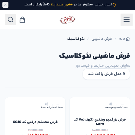
ارسال تمامی سفارش‌ها در
«شهر همدان»
کاملاً رایگان است.
خانه
/
فرش ماشینی
/
نئوکلاسیک
فرش ماشینی نئوکلاسیک
نمایش جدیدترین مدل‌ها و قیمت روز
9 مدل فرش یافت شد
10٪
11٪
1200 شانه
تراکم 3600
1200 شانه
تراکم 1600
جدید
فرش بزرگمهر وینتیج (کهنه‌نما) کد
فرش محتشم درختی کد 0040
14120
19,900,000
64,000,000