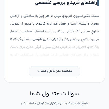
راهنمای خرید و بررسی تخصصی
سبک دکوراسیون امروزی بیش از هر چیز به سادگی و آرامش
بصری وابسته است و
فرش مدرن و فانتزی
با عبور از نقوش
شلوغ سنتی، گزینه‌ای بی‌نظیر برای خانه‌های معاصر به شمار
می‌رود. تنوع بی‌نظیر رنگی از
فرش مدرن طوسی
و فیلی گرفته تا
رنگ‌های خاص‌تر مانند
فرش مدرن سبز
و
فرش مدرن کرم
، دست
شما را برای چیدمان فضایی کاملاً متمایز باز می‌گذارد. اگر به
دنبال خلق فضایی ژورنالی و شبیه به ایده‌های جذاب شبکه‌های
اجتماعی هستید، یک
فرش مدرن پینترستی
با ساختار
فرش مدرن
مشاهده متن کامل راهنما
مینیمال
و خطوط انتزاعی می‌تواند دقیقاً همان قطعه‌ی گمشده
چیدمان شما باشد.
سوالات متداول شما
تفاوتی نمی‌کند که به دنبال انتخاب یک
مدل فرش مدرن برای
پاسخ به پرسش‌های پرتکرار مشتریان جامه فرش
پذیرایی
هستید یا می‌خواهید اتمسفر آرامش‌بخشی را در محیط