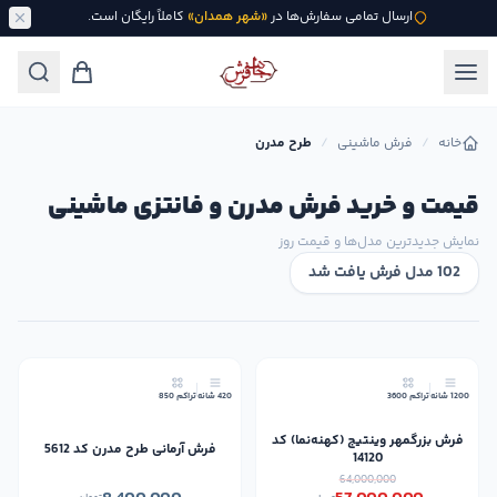
ارسال تمامی سفارش‌ها در
«شهر همدان»
کاملاً رایگان است.
خانه
/
فرش ماشینی
/
طرح مدرن
قیمت و خرید فرش مدرن و فانتزی ماشینی
نمایش جدیدترین مدل‌ها و قیمت روز
102 مدل فرش یافت شد
11٪
جدید
1200 شانه
تراکم 3600
420 شانه
تراکم 850
جدید
فرش بزرگمهر وینتیج (کهنه‌نما) کد
فرش آرمانی طرح مدرن کد 5612
14120
64,000,000