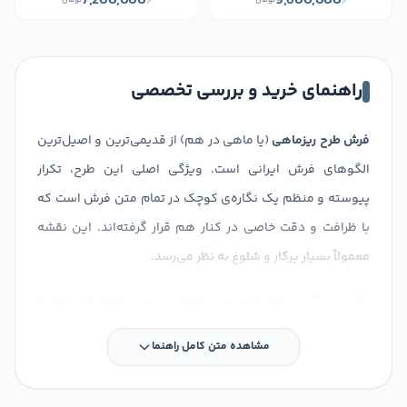
7,200,000
9,600,000
از
تومان
از
تومان
راهنمای خرید و بررسی تخصصی
فرش طرح ریزماهی
(یا ماهی در هم) از قدیمی‌ترین و اصیل‌ترین
الگوهای فرش ایرانی است. ویژگی اصلی این طرح، تکرار
پیوسته و منظم یک نگاره‌ی کوچک در تمام متن فرش است که
با ظرافت و دقت خاصی در کنار هم قرار گرفته‌اند. این نقشه
معمولاً بسیار پرکار و شلوغ به نظر می‌رسد.
یکی از بزرگترین مزایای فرش ریزماهی، خاصیت «چرک‌تاب بودن»
آن است. به دلیل فشردگی طرح‌ها و عدم وجود فضاهای خالی
مشاهده متن کامل راهنما
بزرگ، لکه‌ها و کثیفی‌ها روی این فرش کمتر به چشم می‌آیند.
این ویژگی، نقشه ماهی را به گزینه‌ای ایده‌آل برای اتاق‌های