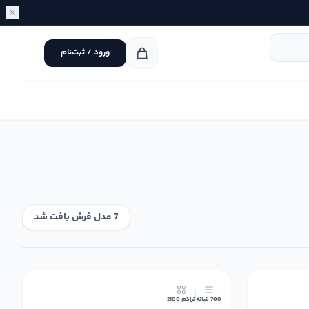
ورود / ثبت‌نام
7 مدل فرش یافت شد
10٪
17٪
700 شانه
تراکم 2100