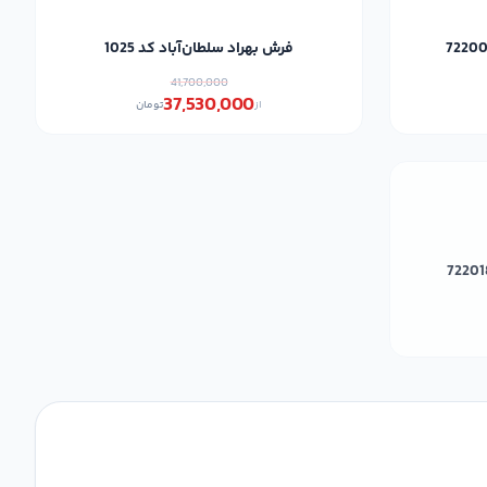
فرش بهراد سلطان‌آباد کد 1025
41,700,000
37,530,000
از
تومان