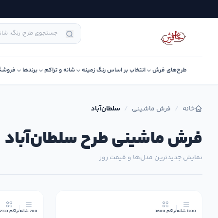
طرح‌های فرش
انتخاب بر اساس رنگ زمینه
شانه و تراکم
برندها
فروشگ
خانه
/
فرش ماشینی
/
سلطان‌آباد
فرش ماشینی طرح سلطان‌آباد
نمایش جدیدترین مدل‌ها و قیمت روز
9٪
1200 شانه
تراکم 3600
700 شانه
تراکم 2550
جدید