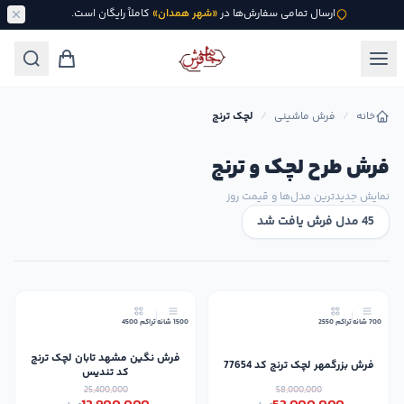
ارسال تمامی سفارش‌ها در
«شهر همدان»
کاملاً رایگان است.
خانه
/
فرش ماشینی
/
لچک ترنج
فرش طرح لچک و ترنج
نمایش جدیدترین مدل‌ها و قیمت روز
45 مدل فرش یافت شد
49٪
10٪
700 شانه
تراکم 2550
1500 شانه
تراکم 4500
جدید
فرش نگین مشهد تابان لچک ترنج
فرش بزرگمهر لچک ترنج کد 77654
کد تندیس
25,400,000
58,000,000