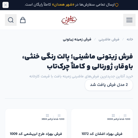
ارسال تمامی سفارش‌ها در
«شهر همدان»
کاملاً رایگان است.
خانه
/
فرش ماشینی
/
فرش زمینه زیتونی
فرش زیتونی ماشینی؛ پالت رنگی خنثی،
باوقار، ژورنالی و کاملاً چرک‌تاب
خرید آنلاین جدیدترین فرش‌های ماشینی زمینه بافت با قیمت کارخانه
2 مدل فرش یافت شد
10٪
10٪
1200 شانه
تراکم 3000
1200 شانه
تراکم 3600
فرش بهراد افشان کد 1072
فرش بهراد طرح ابریشمی کد 1009