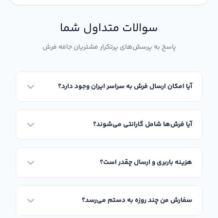
آن است که لکه‌ها، مو و غبار روزمره را اصلاً نشان نمی‌دهد؛ به
سوالات متداول شما
همین دلیل انتخابی فوق‌العاده هوشمندانه برای سالن‌های
پاسخ به پرسش‌های پرتکرار مشتریان جامه فرش
نشیمن پررفت‌وآمد یا جلو تلویزیون است.
آیا امکان ارسال فرش به سراسر ایران وجود دارد؟
اصول چیدمان و ست کردن مبلمان با فرش رنگ
سبز زیتونی
آیا فرش‌ها شامل گارانتی می‌شوند؟
بزرگ‌ترین چالش خریداران این است که
فرش رنگ زیتونی
را با چه
مبل‌هایی هماهنگ کنند؟ به دلیل ماهیت خنثی، دست شما
هزینه باربری و ارسال چقدر است؟
کاملاً باز است. اگر مبلمان شما به رنگ‌های کرم، بژ، نسکافه‌ای
روشن یا چوب‌های طبیعی قهوه‌ای تیره است، پهن کردن یک
سفارش من چند روزه به دستم می‌رسد؟
تخته
فرش رنگ سبز زیتونی
فضایی فوق‌العاده دنج، گرم و