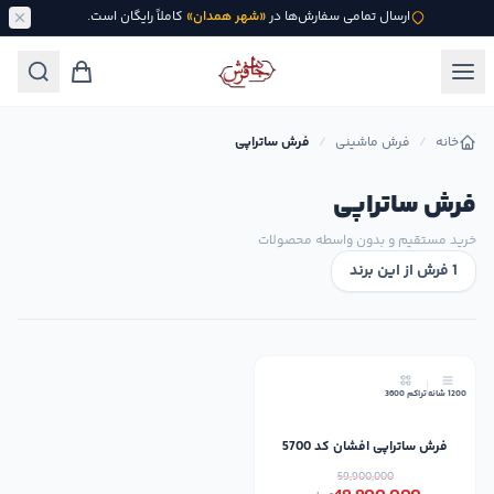
ارسال تمامی سفارش‌ها در
«شهر همدان»
کاملاً رایگان است.
خانه
/
فرش ماشینی
/
فرش ساتراپی
فرش ساتراپی
خرید مستقیم و بدون واسطه محصولات
1 فرش از این برند
17٪
1200 شانه
تراکم 3600
فرش ساتراپی افشان کد 5700
59,900,000