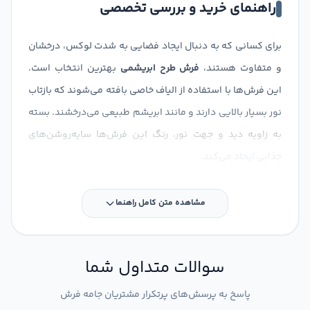
راهنمای خرید و بررسی تخصصی
برای کسانی که به دنبال ایجاد فضایی به شدت لوکس، درخشان
و متفاوت هستند،
فرش طرح ابریشمی
بهترین انتخاب است.
این فرش‌ها با استفاده از الیاف خاصی بافته می‌شوند که بازتاب
نور بسیار بالایی دارند و مانند ابریشم طبیعی می‌درخشند. بسته
به زاویه دید و جهت نور، رنگ این فرش‌ها سایه‌روشن‌های
جذابی ایجاد می‌کند.
علاوه بر درخشندگی خیره‌کننده، این فرش‌ها فوق‌العاده نرم و
مشاهده متن کامل راهنما
لطیف هستند. اگر قصد دارید دکوراسیونی مدرن، نئوکلاسیک
یا حتی لوکس کلاسیک داشته باشید، جلای بی‌نظیر فرش‌های
شبه ابریشم جامه فرش، چشم هر بیننده‌ای را به خود خیره
سوالات متداول شما
خواهد کرد.
پاسخ به پرسش‌های پرتکرار مشتریان جامه فرش