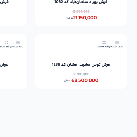
فرش بهراد سلطان‌آباد کد 1032
فرش مش
23,500,000
21,150,000
تومان
18٪
1200 شانه
تراکم 3600
700 شانه
تراکم 2100
فرش توس مشهد افشان کد 1236
فرش آر
83,100,000
68,500,000
تومان