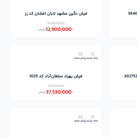
فرش نگین مشهد تابان افشان کد رز
25,400,000
12,900,000
از
تومان
10٪
10٪
700 شانه
تراکم 2100
فرش بهراد سلطان‌آباد کد 1025
41,700,000
37,530,000
از
تومان
18٪
17٪
700 شانه
تراکم 2550