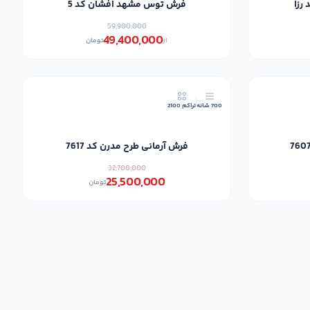
رزا
فرش توس مشهد افشان کد 5
59,900,000
49,400,000
از
تومان
22٪
19٪
700 شانه
تراکم 2100
فرش آرمانی طرح مدرن کد 7617
32,700,000
25,500,000
تومان