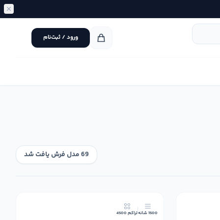
ورود / ثبت‌نام
69 مدل فرش یافت شد
49٪
19٪
1500 شانه
تراکم 4500
جدید