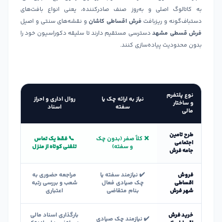
به کاتالوگ اصلی و به‌روز صنف صادرکننده، یعنی انواع بافت‌های
دستباف‌گونه و ریزبافت
فرش اقساطی کاشان
و نقشه‌های سنتی و اصیل
فرش قسطی مشهد
دسترسی مستقیم دارند تا سلیقه دکوراسیون خود را
بدون محدودیت پیاده‌سازی کنند.
نوع پلتفرم
نیاز به ارائه چک یا
روال اداری و احراز
و ساختار
سفته
اسناد
مالی
طرح تامین
❌ کلاً صفر (بدون چک
📞 فقط یک تماس
اجتماعی
و سفته)
تلفنی کوتاه از منزل
جامه فرش
فروش
✔️ نیازمند سفته یا
مراجعه حضوری به
اقساطی
چک صیادی فعال
شعب و بررسی رتبه
شهر فرش
بنام متقاضی
اعتباری
خرید فرش
بارگذاری اسناد مالی
✔️ نیازمند چک صیادی