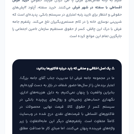
ملزم به ارائه ضامن‌های فرعی یا طی کردن فرآیند حقوقیِ
خرید فرش
اقساطی با سفته در شهر فرش
می‌کنند. خرید سفته، آپلود fایش‌های
حقوقی و انتظار برای تایید رتبه اعتباری در سیستم بانکی، پدیده‌ای است که
شیرینی نوسازی خانه را در کام مستمری‌بگیران تلخ می‌کند. پلتفرم جامه
فرش با درک این چالش، کسر از حقوق مستقیم سازمان تامین اجتماعی را
جایگزین تمام این موانع کرده است.
⚠️ یک اصل اخلاقی و صنفی که باید درباره فاکتورها بدانید:
ما در مجموعه جامه فرش (با مدیریت جناب آقای جامه بزرگ)،
اعتبار برندمان را از سال‌ها حضور شفاف در بازار به دست آورده‌ایم.
بنابراین واقعیت را پنهان نمی‌کنیم: به دلیل هزینه‌های اداری،
نگهداری حساب‌های زنجیره‌ای و روال‌های پیچیده بانکی در
سیستم کسر از حقوق کالا، قیمت نهایی محصولات در
فاکتورهای اقساطی با قیمت‌های نقدی درج شده در وب‌سایت
کاملاً متفاوت است. پلتفرم‌های دیگر این مابه‌التفاوت را زیر
واژه‌های فریبنده پنهان می‌کنند، اما مبنای کار ما صداقتِ مطلق