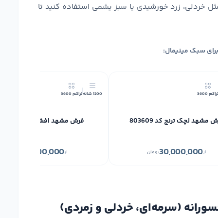
مثل خردلی، زرد خورشیدی یا سبز یشمی استفاده کنید تا
رای سبک مینیمال:
راکم 3600
1200 شانه
تراکم 3600
 مشهد لچک ترنج کد 803609
فرش مشهد افشان کد 803607
11,300,000
30,000,000
از
تومان
از
تومان