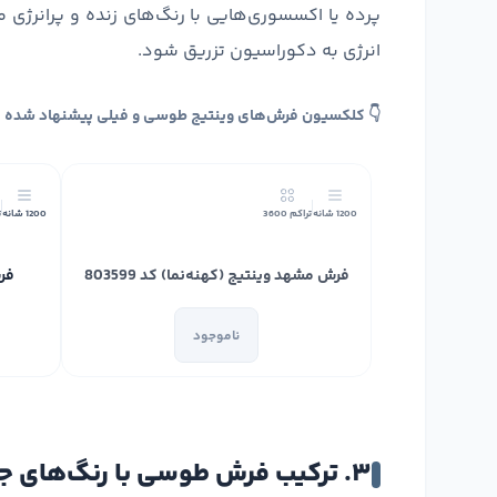
پرده یا اکسسوری‌هایی با رنگ‌های زنده و پرانرژی 
انرژی به دکوراسیون تزریق شود.
👇 کلکسیون فرش‌های وینتیج طوسی و فیلی پیشنهاد شده ب
1200 شانه
تراکم 3600
1200 شانه
ت
فرش مشهد وینتیج (کهنه‌نما) کد 803599
فرش
ناموجود
۳. ترکیب فرش طوسی با رنگ‌های جسورانه (سرمه‌ای، خردلی و زمردی)