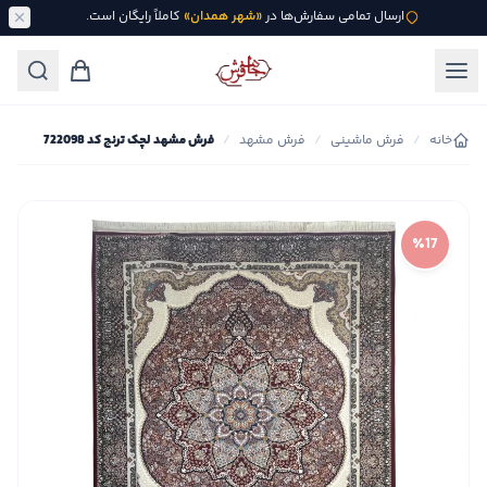
ارسال تمامی سفارش‌ها در
«شهر همدان»
کاملاً رایگان است.
خانه
/
فرش ماشینی
/
فرش مشهد
/
فرش مشهد لچک ترنج کد 722098
٪17