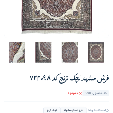
فرش مشهد لچک ترنج کد 722098
کد محصول: 1098
ناموجود
دسته‌بندی‌ها:
طرح دستباف‌گونه
لچک ترنج