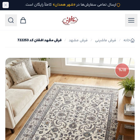
ارسال تمامی سفارش‌ها در
«شهر همدان»
کاملاً رایگان است.
خانه
/
فرش ماشینی
/
فرش مشهد
/
فرش مشهد افشان کد 722253
٪18