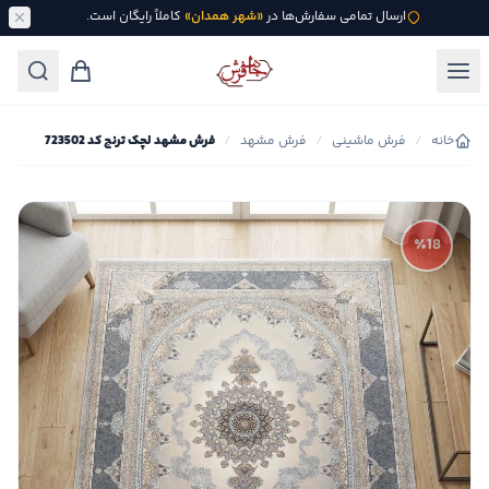
ارسال تمامی سفارش‌ها در
«شهر همدان»
کاملاً رایگان است.
خانه
/
فرش ماشینی
/
فرش مشهد
/
فرش مشهد لچک ترنج کد 723502
٪18