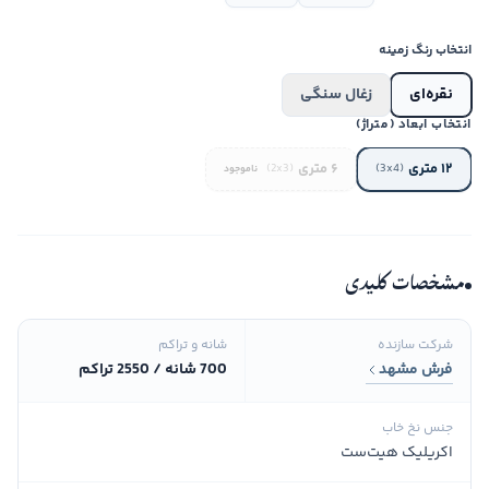
انتخاب رنگ زمینه
نقره‌ای
زغال سنگی
انتخاب ابعاد (متراژ)
۱۲ متری
۶ متری
(2x3)
(3x4)
ناموجود
مشخصات کلیدی
شرکت سازنده
شانه و تراکم
فرش مشهد
700 شانه / 2550 تراکم
جنس نخ خاب
اکریلیک هیت‌ست