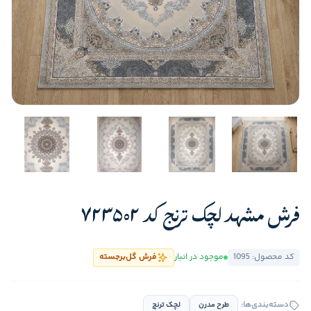
فرش مشهد لچک ترنج کد 723502
کد محصول: 1095
موجود در انبار
فرش گل‌برجسته
دسته‌بندی‌ها:
طرح مدرن
لچک ترنج