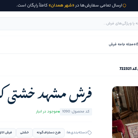
ارسال تمامی سفارش‌ها در
«شهر همدان»
کاملاً رایگان است.
اه
مجله جامه فرش
7223
فرش مشهد خشتی کد 2321
کد محصول: 1090
موجود در انبار
دسته‌بندی‌ها:
طرح دستباف‌گونه
خشتی
فرش اتاق