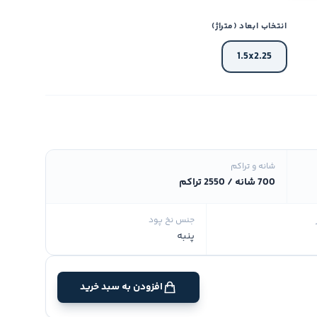
انتخاب ابعاد (متراژ)
1.5x2.25
شانه و تراکم
700 شانه / 2550 تراکم
جنس نخ پود
پنبه
افزودن به سبد خرید