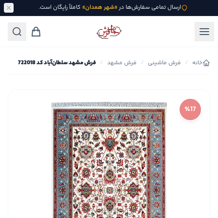
ارسال تمامی سفارش‌ها در
«شهر همدان»
کاملاً رایگان است.
خانه
/
فرش ماشینی
/
فرش مشهد
/
فرش مشهد سلطان‌آباد کد 722018
٪17