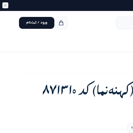
ورود / ثبت‌نام
نما) کد 871310
)