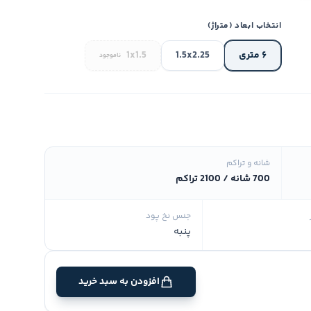
انتخاب ابعاد (متراژ)
۶ متری
1.5x2.25
1x1.5
ناموجود
شانه و تراکم
700 شانه / 2100 تراکم
جنس نخ پود
پنبه
افزودن به سبد خرید