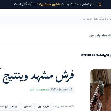
ارسال تمامی سفارش‌ها در
«شهر همدان»
کاملاً رایگان است.
اه
مجله جامه فرش
ه‌نما) کد 871310
فرش مشهد وینتیج (کهنه‌
کد محصول: 1081
موجود در انبار
دسته‌بندی‌ها:
طرح مدرن
افشان
وینتیج (کهنه‌نما