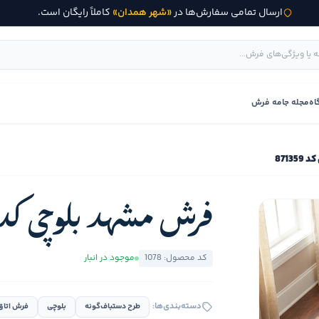
ارسال تمامی سفارش‌ها در
«شهر همدان»
کاملاً رایگان است.
اه
مجله جامه فرش
8713
فرش مشهد بلوچی کد 71359
کد محصول: 1078
موجود در انبار
دسته‌بندی‌ها:
طرح دستباف‌گونه
بلوچی
فرش اتاق