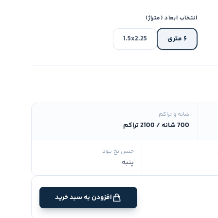
انتخاب ابعاد (متراژ)
۶ متری
1.5x2.25
شانه و تراکم
700 شانه / 2100 تراکم
جنس نخ پود
پنبه
افزودن به سبد خرید