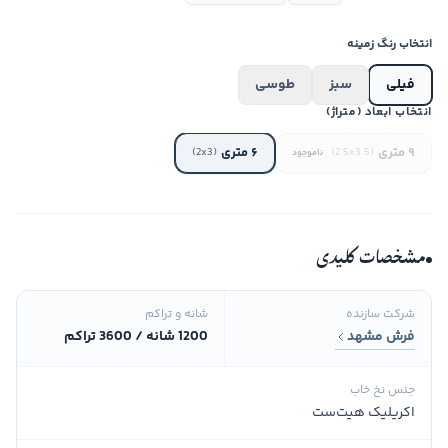
انتخاب رنگ زمینه
فیلی
سبز
طوسی
انتخاب ابعاد (متراژ)
۹ متری
۶ متری
(2x3)
(2.5x3.5)
ناموجود
مشخصات کلیدی
شرکت سازنده
شانه و تراکم
فرش مشهد
1200 شانه / 3600 تراکم
جنس نخ خاب
اکریلیک هیت‌ست