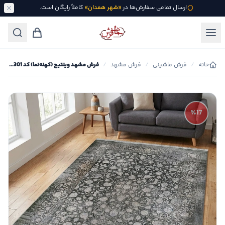
ارسال تمامی سفارش‌ها در
«شهر همدان»
کاملاً رایگان است.
خانه
/
فرش ماشینی
/
فرش مشهد
/
فرش مشهد وینتیج (کهنه‌نما) کد 803301
٪17