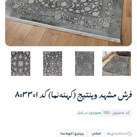
فرش مشهد وینتیج (کهنه‌نما) کد 803301
کد محصول: 1061
موجود در انبار
دسته‌بندی‌ها:
افشان
وینتیج (کهنه‌نما)