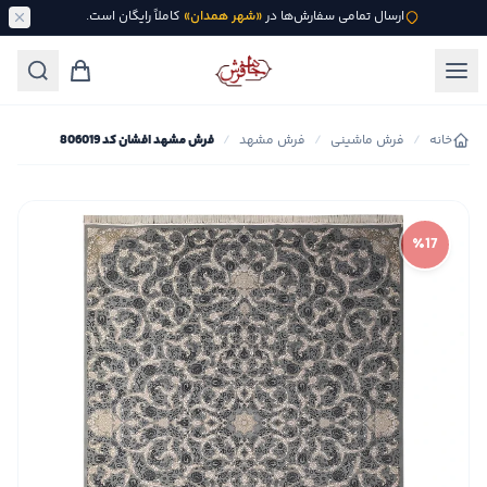
ارسال تمامی سفارش‌ها در
«شهر همدان»
کاملاً رایگان است.
خانه
/
فرش ماشینی
/
فرش مشهد
/
فرش مشهد افشان کد 806019
٪17