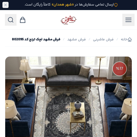
ارسال تمامی سفارش‌ها در
«شهر همدان»
کاملاً رایگان است.
خانه
/
فرش ماشینی
/
فرش مشهد
/
فرش مشهد لچک ترنج کد 802095
٪17