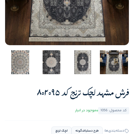
فرش مشهد لچک ترنج کد 802095
کد محصول: 1056
موجود در انبار
دسته‌بندی‌ها:
طرح دستباف‌گونه
لچک ترنج