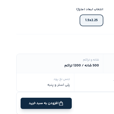
انتخاب ابعاد (متراژ)
1.5x2.25
شانه و تراکم
500 شانه / 1200 تراکم
جنس نخ پود
پلی استر و پنبه
افزودن به سبد خرید