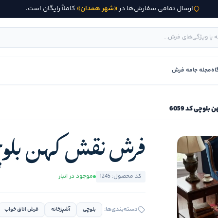
ارسال تمامی سفارش‌ها در
«شهر همدان»
کاملاً رایگان است.
اه
مجله جامه فرش
لوچی کد 6059
فرش نقش کهن بلوچی کد
کد محصول: 1245
موجود در انبار
دسته‌بندی‌ها:
بلوچی
آشپزخانه
فرش اتاق خواب