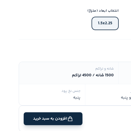
انتخاب ابعاد (متراژ)
1.5x2.25
شانه و تراکم
1500 شانه / 4500 تراکم
جنس نخ پود
 پنبه
پنبه
افزودن به سبد خرید