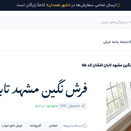
ارسال تمامی سفارش‌ها در
«شهر همدان»
کاملاً رایگان است.
اه
مجله جامه فرش
گین مشهد تابان افشان کد طلا
فرش نگین مشهد تابا
کد محصول: 1242
موجود در انبار
دسته‌بندی‌ها:
افشان
آشپزخانه
فرش اتاق خواب