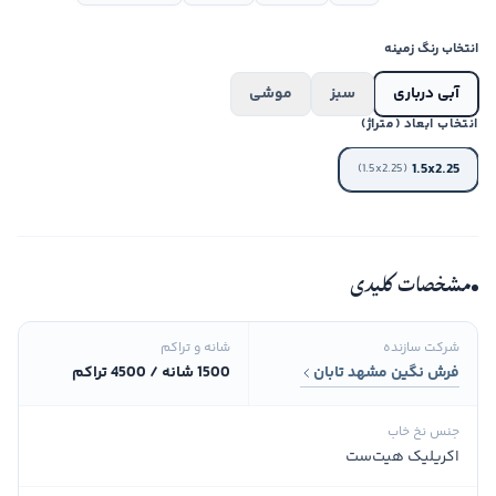
انتخاب رنگ زمینه
آبی درباری
سبز
موشی
انتخاب ابعاد (متراژ)
1.5x2.25
(1.5x2.25)
مشخصات کلیدی
شرکت سازنده
شانه و تراکم
فرش نگین مشهد تابان
1500 شانه / 4500 تراکم
جنس نخ خاب
اکریلیک هیت‌ست