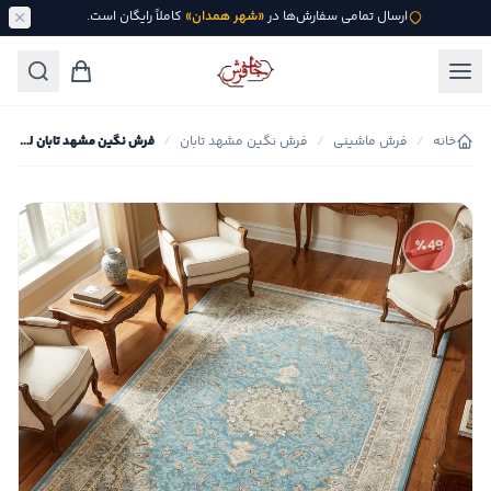
ارسال تمامی سفارش‌ها در
«شهر همدان»
کاملاً رایگان است.
خانه
/
فرش ماشینی
/
فرش نگین مشهد تابان
/
فرش نگین مشهد تابان لچک ترنج کد 15055
٪49