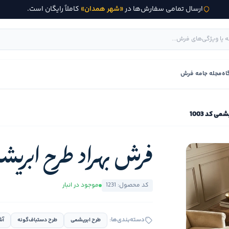
ارسال تمامی سفارش‌ها در
«شهر همدان»
کاملاً رایگان است.
اه
مجله جامه فرش
ی کد 1003
فرش بهراد طرح ابریشمی 
کد محصول: 1231
موجود در انبار
دسته‌بندی‌ها:
طرح ابریشمی
طرح دستباف‌گونه
آش