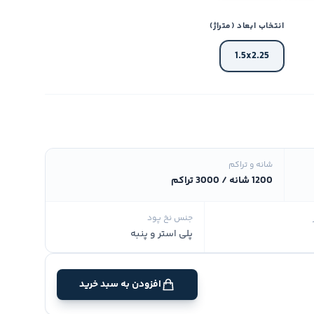
انتخاب ابعاد (متراژ)
1.5x2.25
شانه و تراکم
1200 شانه / 3000 تراکم
جنس نخ پود
پلی استر و پنبه
افزودن به سبد خرید