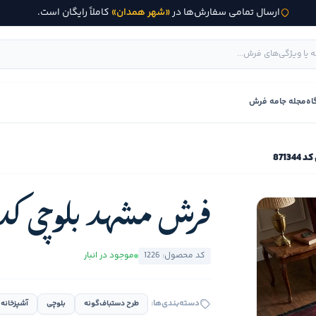
ارسال تمامی سفارش‌ها در
«شهر همدان»
کاملاً رایگان است.
اه
مجله جامه فرش
8713
فرش مشهد بلوچی کد 71344
کد محصول: 1226
موجود در انبار
دسته‌بندی‌ها:
طرح دستباف‌گونه
بلوچی
آشپزخانه