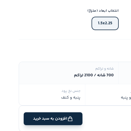
انتخاب ابعاد (متراژ)
1.5x2.25
شانه و تراکم
700 شانه / 2100 تراکم
جنس نخ پود
 پنبه
پنبه و کنف
افزودن به سبد خرید