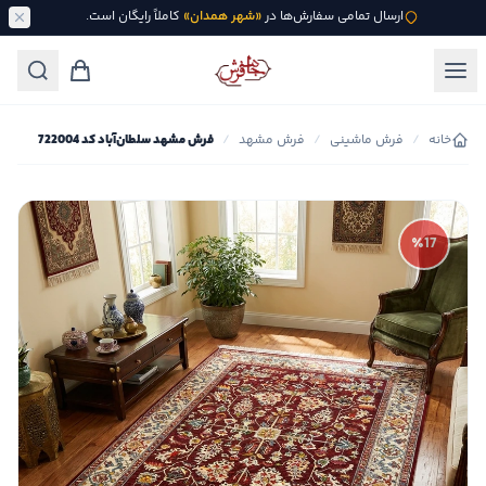
ارسال تمامی سفارش‌ها در
«شهر همدان»
کاملاً رایگان است.
خانه
/
فرش ماشینی
/
فرش مشهد
/
فرش مشهد سلطان‌آباد کد 722004
٪17