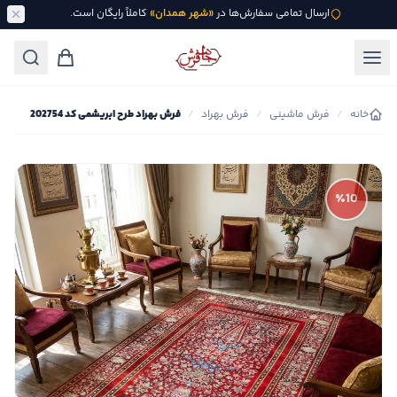
ارسال تمامی سفارش‌ها در
«شهر همدان»
کاملاً رایگان است.
خانه
/
فرش ماشینی
/
فرش بهراد
/
فرش بهراد طرح ابریشمی کد 202754
٪10