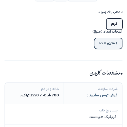
انتخاب رنگ زمینه
کرم
انتخاب ابعاد (متراژ)
۶ متری
(2x3)
مشخصات کلیدی
شرکت سازنده
شانه و تراکم
فرش توس مشهد
700 شانه / 2550 تراکم
جنس نخ خاب
اکریلیک هیت‌ست