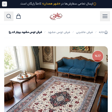
ارسال تمامی سفارش‌ها در
«شهر همدان»
کاملاً رایگان است.
خانه
/
فرش ماشینی
/
فرش توس مشهد
/
فرش توس مشهد بیجار کد رزا
٪17