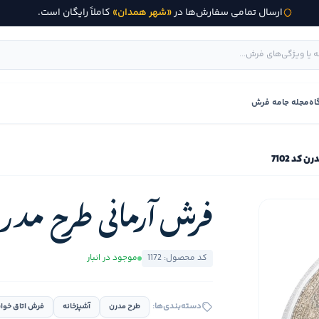
ارسال تمامی سفارش‌ها در
«شهر همدان»
کاملاً رایگان است.
اه
مجله جامه فرش
کد 7102
فرش آرمانی طرح مدرن کد
کد محصول: 1172
موجود در انبار
دسته‌بندی‌ها:
طرح مدرن
آشپزخانه
فرش اتاق خوا