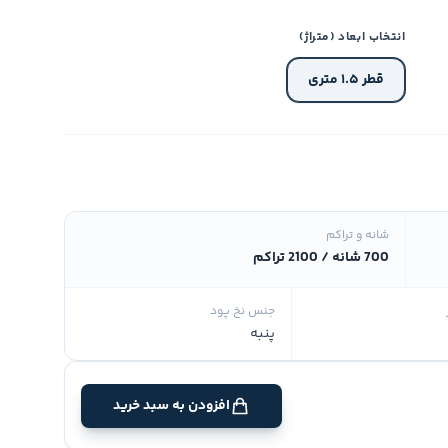
انتخاب ابعاد (متراژ)
قطر ۱.۵ متری
شانه و تراکم
700 شانه / 2100 تراکم
جنس نخ پود
پنبه
افزودن به سبد خرید