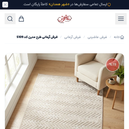
ارسال تمامی سفارش‌ها در
«شهر همدان»
کاملاً رایگان است.
خانه
/
فرش ماشینی
/
فرش آرمانی
/
فرش آرمانی طرح مدرن کد 5109
٪19