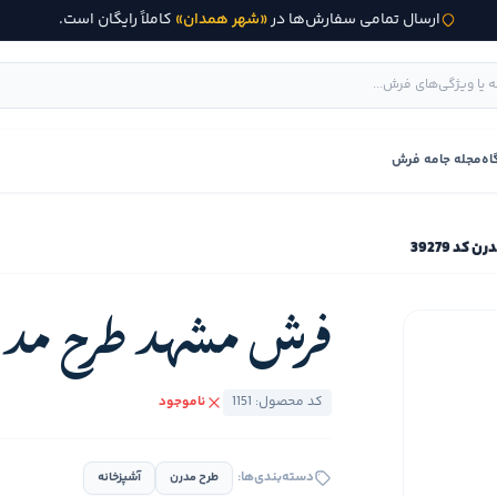
ارسال تمامی سفارش‌ها در
«شهر همدان»
کاملاً رایگان است.
اه
مجله جامه فرش
د 39279
فرش مشهد طرح مدرن کد
کد محصول: 1151
ناموجود
دسته‌بندی‌ها:
طرح مدرن
آشپزخانه