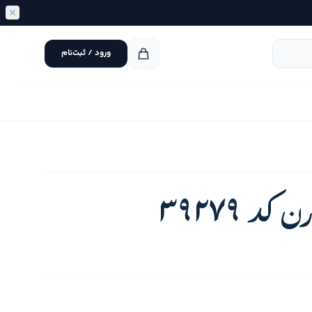
ورود / ثبت‌نام
 39279