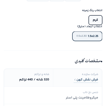
انتخاب رنگ زمینه
کرم
انتخاب ابعاد (متراژ)
1.5x2.25
(1.5x2.25)
مشخصات کلیدی
شرکت سازنده
شانه و تراکم
فرش نقش کهن
320 شانه / 440 تراکم
جنس نخ خاب
میکروفلامینت پلی استر