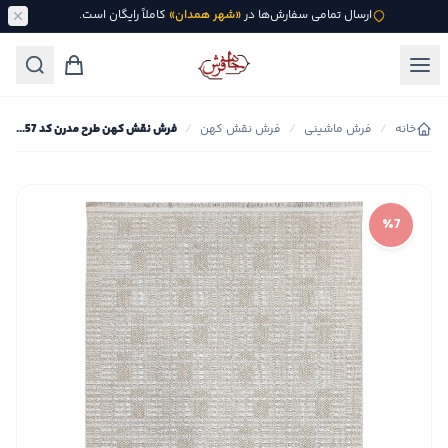
ارسال تمامی سفارش‌ها در
«شهر همدان»
کاملاً رایگان است.
خانه
/
فرش ماشینی
/
فرش نقش کهن
/
فرش نقش کهن طرح مدرن کد 2357
٪7