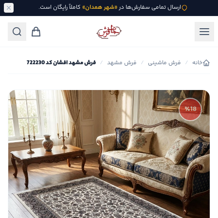
ارسال تمامی سفارش‌ها در
«شهر همدان»
کاملاً رایگان است.
خانه
/
فرش ماشینی
/
فرش مشهد
/
فرش مشهد افشان کد 722230
٪18