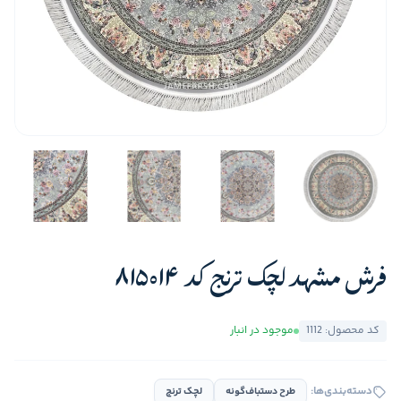
فرش مشهد لچک ترنج کد 815014
کد محصول: 1112
موجود در انبار
دسته‌بندی‌ها:
طرح دستباف‌گونه
لچک ترنج