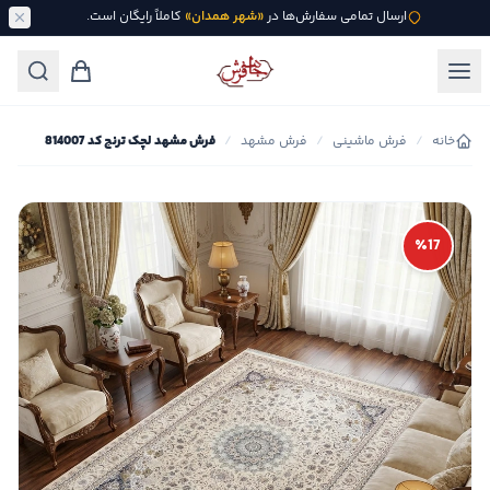
ارسال تمامی سفارش‌ها در
«شهر همدان»
کاملاً رایگان است.
خانه
/
فرش ماشینی
/
فرش مشهد
/
فرش مشهد لچک ترنج کد 814007
٪17