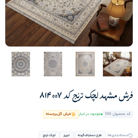
فرش مشهد لچک ترنج کد 814007
کد محصول: 1110
موجود در انبار
فرش گل‌برجسته
دسته‌بندی‌ها:
طرح دستباف‌گونه
تبریز
لچک ترنج