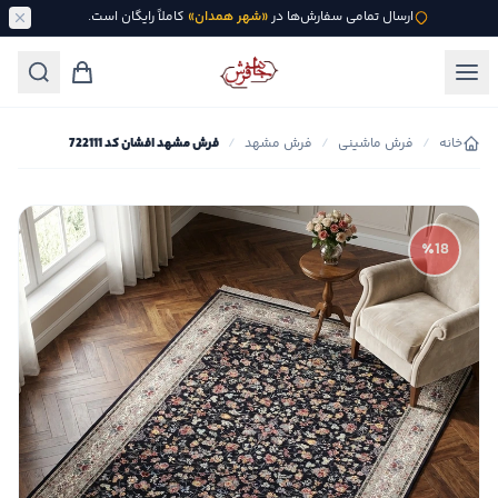
ارسال تمامی سفارش‌ها در
«شهر همدان»
کاملاً رایگان است.
خانه
/
فرش ماشینی
/
فرش مشهد
/
فرش مشهد افشان کد 722111
٪18