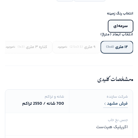
انتخاب رنگ زمینه
سرمه‌ای
انتخاب ابعاد (متراژ)
۱۲ متری
۹ متری
کناره ۳ متری
(1x3)
(2.5x3.5)
(3x4)
ناموجود
ناموجود
مشخصات کلیدی
شرکت سازنده
شانه و تراکم
فرش مشهد
700 شانه / 2550 تراکم
جنس نخ خاب
اکریلیک هیت‌ست