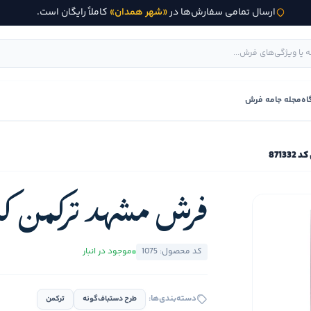
ارسال تمامی سفارش‌ها در
«شهر همدان»
کاملاً رایگان است.
اه
مجله جامه فرش
8713
فرش مشهد ترکمن کد 1332
کد محصول: 1075
موجود در انبار
دسته‌بندی‌ها:
طرح دستباف‌گونه
ترکمن