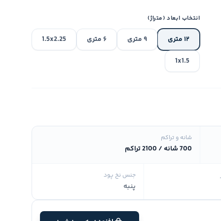
انتخاب ابعاد (متراژ)
۱۲ متری
۹ متری
۶ متری
1.5x2.25
1x1.5
شانه و تراکم
700 شانه / 2100 تراکم
جنس نخ پود
پنبه