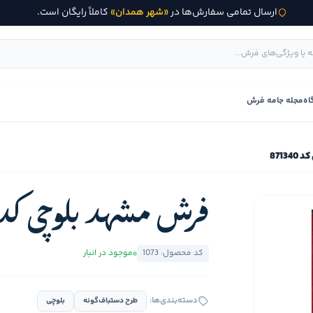
ارسال تمامی سفارش‌ها در
«شهر همدان»
کاملاً رایگان است.
اه
مجله جامه فرش
8713
فرش مشهد بلوچی کد 71340
کد محصول: 1073
موجود در انبار
دسته‌بندی‌ها:
طرح دستباف‌گونه
بلوچی