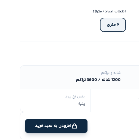
انتخاب ابعاد (متراژ)
۶ متری
شانه و تراکم
1200 شانه / 3600 تراکم
جنس نخ پود
پنبه
افزودن به سبد خرید