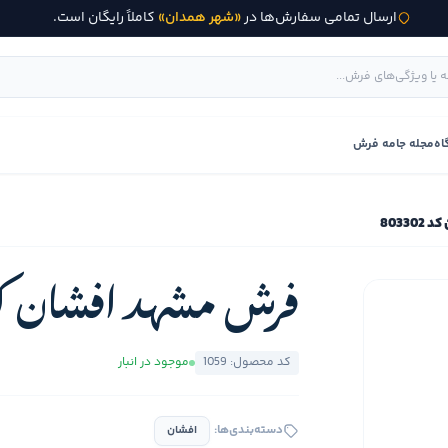
ارسال تمامی سفارش‌ها در
«شهر همدان»
کاملاً رایگان است.
اه
مجله جامه فرش
8033
فرش مشهد افشان کد 3302
کد محصول: 1059
موجود در انبار
دسته‌بندی‌ها:
افشان