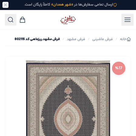
ارسال تمامی سفارش‌ها در
«شهر همدان»
کاملاً رایگان است.
خانه
/
فرش ماشینی
/
فرش مشهد
/
فرش مشهد ریزماهی کد 802115
٪17