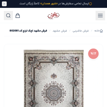
ارسال تمامی سفارش‌ها در
«شهر همدان»
کاملاً رایگان است.
خانه
/
فرش ماشینی
/
فرش مشهد
/
فرش مشهد لچک ترنج کد 802081
٪17