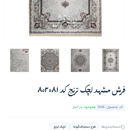
فرش مشهد لچک ترنج کد 802081
کد محصول: 1048
موجود در انبار
دسته‌بندی‌ها:
طرح دستباف‌گونه
لچک ترنج