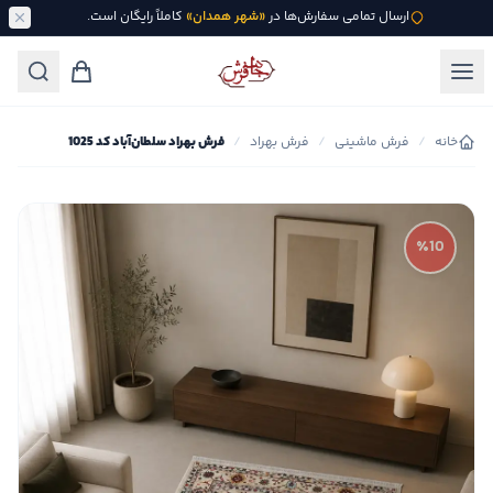
ارسال تمامی سفارش‌ها در
«شهر همدان»
کاملاً رایگان است.
خانه
/
فرش ماشینی
/
فرش بهراد
/
فرش بهراد سلطان‌آباد کد 1025
٪10