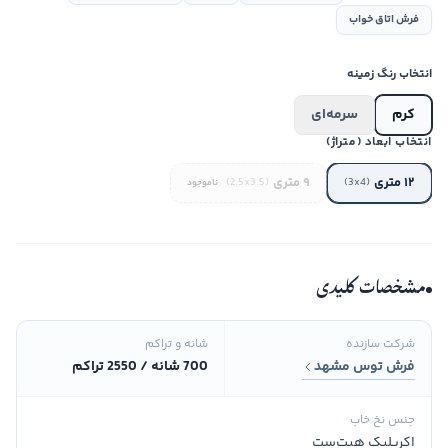
فرش اتاق خواب
انتخاب رنگ زمینه
کرم
سرمه‌ای
انتخاب ابعاد (متراژ)
۱۲ متری
۹ متری
(2.5x3.5)
(3x4)
ناموجود
مشخصات کلیدی
شرکت سازنده
شانه و تراکم
فرش توس مشهد
700 شانه / 2550 تراکم
جنس نخ خاب
اکریلیک هیت‌ست