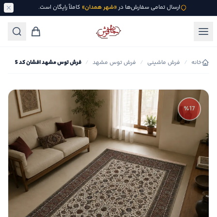
ارسال تمامی سفارش‌ها در
«شهر همدان»
کاملاً رایگان است.
خانه
/
فرش ماشینی
/
فرش توس مشهد
/
فرش توس مشهد افشان کد 5
٪17