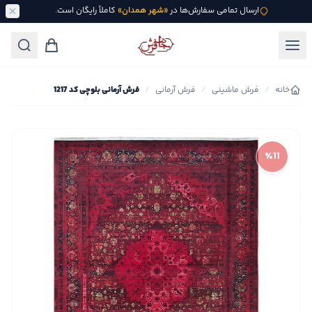
ارسال تمامی سفارش‌ها در
«شهر همدان»
کاملاً رایگان است.
خانه
/
فرش ماشینی
/
فرش آرمانی
/
فرش آرمانی بلوچی کد 1217
٪11