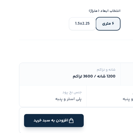
انتخاب ابعاد (متراژ)
۶ متری
1.5x2.25
شانه و تراکم
1200 شانه / 3600 تراکم
جنس نخ پود
 پنبه
پلی استر و پنبه
افزودن به سبد خرید