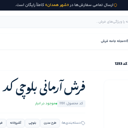
ارسال تمامی سفارش‌ها در
«شهر همدان»
کاملاً رایگان است.
اه
مجله جامه فرش
1253
فرش آرمانی بلوچی کد 1253
کد محصول: 1191
موجود در انبار
دسته‌بندی‌ها:
طرح مدرن
بلوچی
آشپزخانه
فر