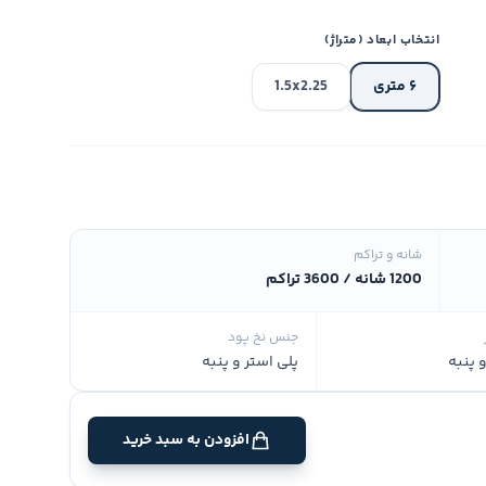
انتخاب ابعاد (متراژ)
۶ متری
1.5x2.25
شانه و تراکم
1200 شانه / 3600 تراکم
جنس نخ پود
 پنبه
پلی استر و پنبه
افزودن به سبد خرید