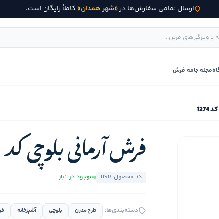
ارسال تمامی سفارش‌ها در
«شهر همدان»
کاملاً رایگان است.
اه
مجله جامه فرش
1274
فرش آرمانی بلوچی کد 1274
کد محصول: 1190
موجود در انبار
دسته‌بندی‌ها:
طرح مدرن
بلوچی
آشپزخانه
فر